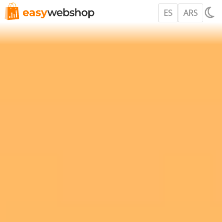
ES
ARS